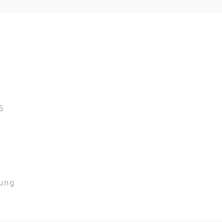
5
ung