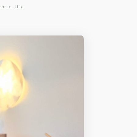
thrin Jilg