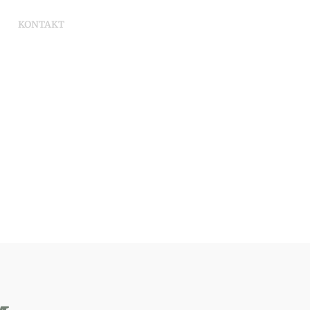
KONTAKT