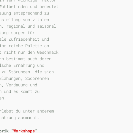
Wohlbefinden und bedeutet
auung entsprechend zu
nstellung von vitalen
h, regional und saisonal
tung sorgen für
ale Zufriedenheit und
ine reiche Palette an
t nicht nur den Geschmack
rn bestimmt auch deren
lsche Ernährung und
 zu Störungen, die sich
Blähungen, Sodbrennen
n, Verdauung und
h und es kommt zu
en.
rlebst du unter anderem
nährung ausmacht.
brik “
Workshops
“