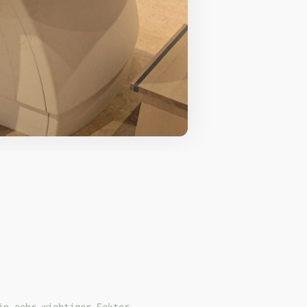
in sehr wichtiger Faktor